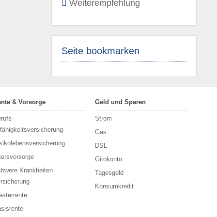
Weiterempfehlung
Seite bookmarken
nte & Vorsorge
Geld und Sparen
rufs­
Strom
fähigkeitsversicherung
Gas
sikolebensversicherung
DSL
tersvorsorge
Girokonto
hwere Krankheiten
Tagesgeld
rsicherung
Konsumkredit
esterrente
sisrente