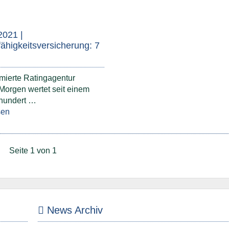
2021 |
ähigkeitsversicherung: 7
…
mierte Ratingagentur
Morgen wertet seit einem
rhundert …
sen
Seite 1 von 1
News Archiv