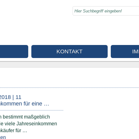
KONTAKT
I
2018 | 11
nkommen für eine …
n bestimmt maßgeblich
wie viele Jahreseinkommen
käufer für …
sen