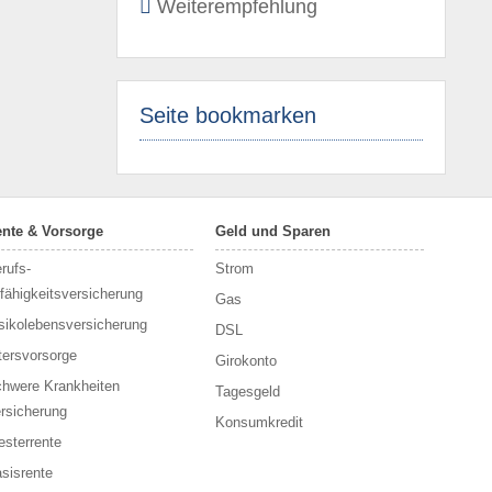
Weiterempfehlung
Seite bookmarken
nte & Vorsorge
Geld und Sparen
rufs­
Strom
fähigkeitsversicherung
Gas
sikolebensversicherung
DSL
tersvorsorge
Girokonto
hwere Krankheiten
Tagesgeld
rsicherung
Konsumkredit
esterrente
sisrente