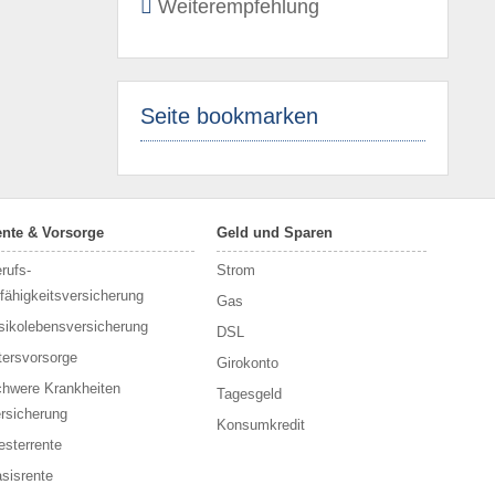
Weiterempfehlung
Seite bookmarken
nte & Vorsorge
Geld und Sparen
rufs­
Strom
fähigkeitsversicherung
Gas
sikolebensversicherung
DSL
tersvorsorge
Girokonto
hwere Krankheiten
Tagesgeld
rsicherung
Konsumkredit
esterrente
sisrente