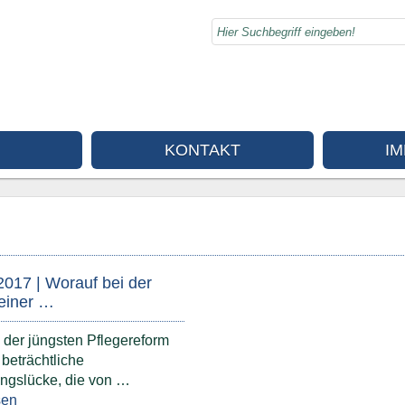
KONTAKT
I
2017 | Worauf bei der
einer …
der jüngsten Pflegereform
 beträchtliche
ungslücke, die von …
sen