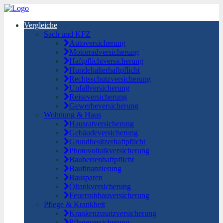
Vergleiche
Sach und KFZ
Autoversicherung
Motorradversicherung
Haftpflichtversicherung
Hundehalterhaftpflicht
Rechtsschutzversicherung
Unfallversicherung
Reiseversicherung
Gewerbeversicherung
Wohnung & Haus
Hausratversicherung
Gebäudeversicherung
Grundbesitzerhaftpflicht
Photovoltaikversicherung
Bauherrenhaftpflicht
Baufinanzierung
Bausparen
Öltankversicherung
Feuerrohbauversicherung
Pflege & Krankheit
Krankenzusatzversicherung
Pflegeversicherung