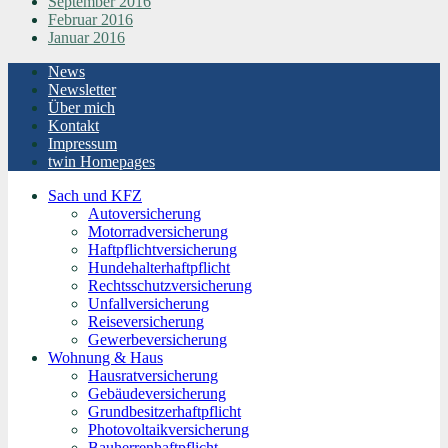
September 2016
Februar 2016
Januar 2016
News
Newsletter
Über mich
Kontakt
Impressum
twin Homepages
Sach und KFZ
Autoversicherung
Motorradversicherung
Haftpflichtversicherung
Hundehalterhaftpflicht
Rechtsschutzversicherung
Unfallversicherung
Reiseversicherung
Gewerbeversicherung
Wohnung & Haus
Hausratversicherung
Gebäudeversicherung
Grundbesitzerhaftpflicht
Photovoltaikversicherung
Bauherrenhaftpflicht