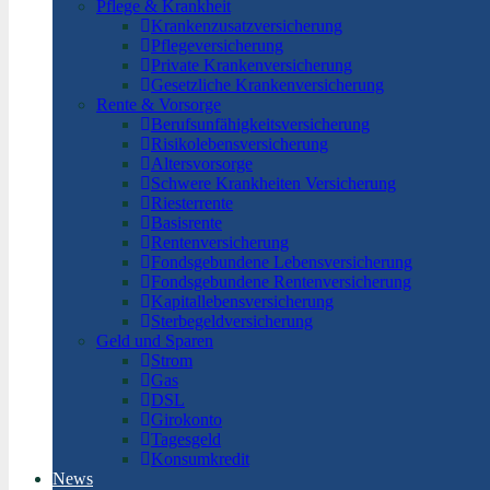
Pflege & Krankheit
Krankenzusatzversicherung
Pflegeversicherung
Private Krankenversicherung
Gesetzliche Krankenversicherung
Rente & Vorsorge
Berufs­unfähigkeitsversicherung
Risikolebensversicherung
Altersvorsorge
Schwere Krankheiten Versicherung
Riesterrente
Basisrente
Rentenversicherung
Fondsgebundene Lebensversicherung
Fondsgebundene Rentenversicherung
Kapitallebensversicherung
Sterbegeldversicherung
Geld und Sparen
Strom
Gas
DSL
Girokonto
Tagesgeld
Konsumkredit
News