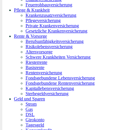
Feuerrohbauversicherung
Pflege & Krankheit
Krankenzusatzversicherung
Pflegeversicherung
Private Krankenversicherung
Gesetzliche Krankenversicherung
Rente & Vorsorge
Berufs­unfähigkeitsversicherung
Risikolebensversicherung
Altersvorsorge
Schwere Krankheiten Versicherung
Riesterrente
Basisrente
Rentenversicherung
Fondsgebundene Lebensversicherung
Fondsgebundene Rentenversicherung
Kapitallebensversicherung
Sterbegeldversicherung
Geld und Sparen
Strom
Gas
DSL
Girokonto
Tagesgeld