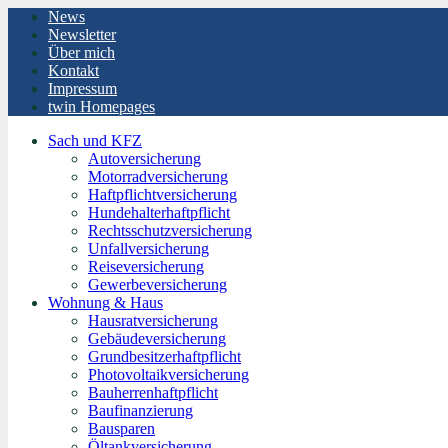
News
Newsletter
Über mich
Kontakt
Impressum
twin Homepages
Sach und KFZ
Autoversicherung
Motorradversicherung
Haftpflichtversicherung
Hundehalterhaftpflicht
Rechtsschutzversicherung
Unfallversicherung
Reiseversicherung
Gewerbeversicherung
Wohnung & Haus
Hausratversicherung
Gebäudeversicherung
Grundbesitzerhaftpflicht
Photovoltaikversicherung
Bauherrenhaftpflicht
Baufinanzierung
Bausparen
Öltankversicherung