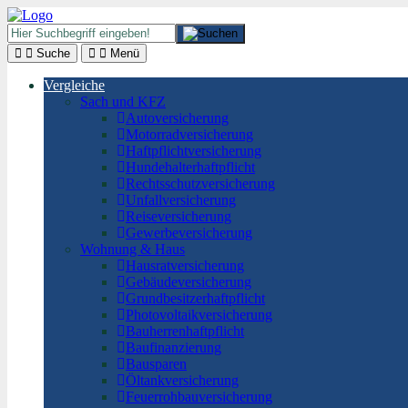
Suche
Menü
Vergleiche
Sach und KFZ
Autoversicherung
Motorradversicherung
Haftpflichtversicherung
Hundehalterhaftpflicht
Rechtsschutzversicherung
Unfallversicherung
Reiseversicherung
Gewerbeversicherung
Wohnung & Haus
Hausratversicherung
Gebäudeversicherung
Grundbesitzerhaftpflicht
Photovoltaikversicherung
Bauherrenhaftpflicht
Baufinanzierung
Bausparen
Öltankversicherung
Feuerrohbauversicherung